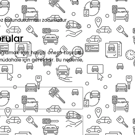
oz bulundurulması zorunludur.
rular
ağlamak için hayati önem taşır. Bu
müdahale için gereklidir. Bu nedenle,