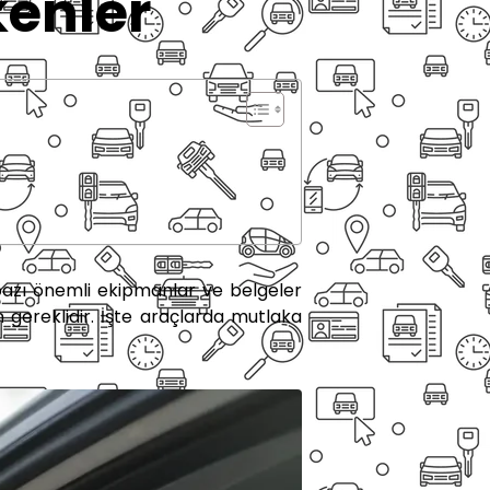
enler
bazı önemli ekipmanlar ve belgeler
 gereklidir. İşte araçlarda mutlaka