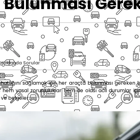
a Bulunması Gerek
rı
 Hakkında Sorular
 rahatlığını sağlamak için her araçta bulunması gereken 
 hem yasal zorunluluklar hem de olası acil durumlar için
ve belgeler: