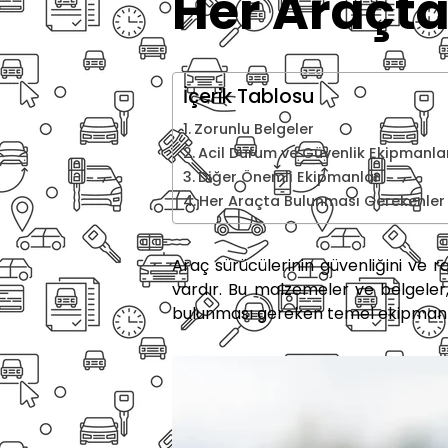
Her Araçt
İçerik Tablosu
Zorunlu Belgeler
Acil Durum ve Güvenlik Ekipmanla
Diğer Önemli Ekipmanlar
Her Araçta Bulunması Gerekenler
Araç sürücülerinin güvenliğini ve
vardır. Bu malzemeler ve belgeler,
bulunması gereken temel ekipman 