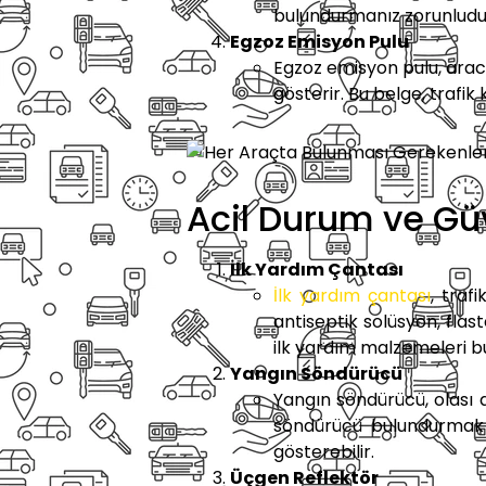
bulundurmanız zorunludu
Egzoz Emisyon Pulu
Egzoz emisyon pulu, arac
gösterir. Bu belge, trafik 
Acil Durum ve Gü
İlk Yardım Çantası
İlk yardım çantası
, traf
antiseptik solüsyon, flast
ilk yardım malzemeleri b
Yangın Söndürücü
Yangın söndürücü, olası 
söndürücü bulundurmak zo
gösterebilir.
Üçgen Reflektör