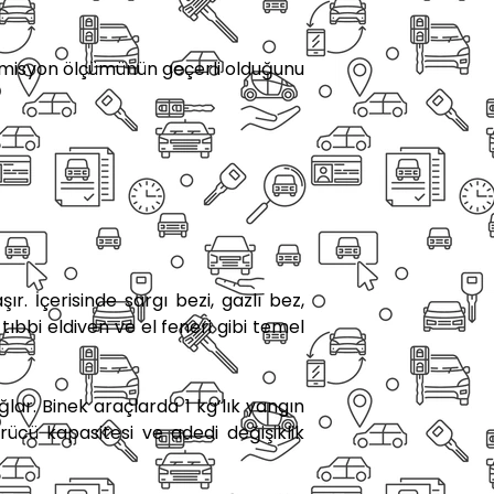
 emisyon ölçümünün geçerli olduğunu
ır. İçerisinde sargı bezi, gazlı bez,
 tıbbi eldiven ve el feneri gibi temel
ar. Binek araçlarda 1 kg’lık yangın
ücü kapasitesi ve adedi değişiklik