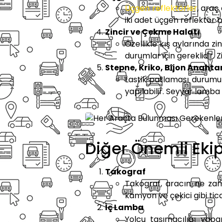
Üçgen reflektörler
, araç
iki adet üçgen reflektör 
Zincir ve Çekme Halatı
Özellikle kış aylarında z
durumlar için gereklidir. 
Stepne, Kriko, Bijon Anahta
Lastik patlaması durumund
yapılabilir. Seyyar lamba 
Diğer Önemli Eki
Takograf
Takograf, aracın ne zama
kamyon ve çekici gibi tica
İç Lamba
Yolcu taşımacılığı yapa