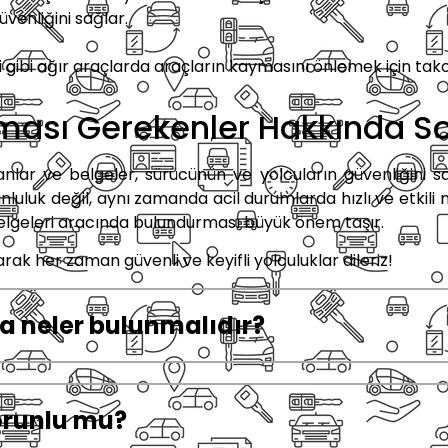
venliğini sağlar.
 gibi ağır araçlarda araçların kaymasını önlemek için tak
ması Gerekenler Hakkında So
ar ve belgeler, sürücünün ve yolcuların güvenliğini s
luluk değil, aynı zamanda acil durumlarda hızlı ve etkili 
elgeleri aracında bulundurması büyük önem taşır.
arak her zaman güvenli ve keyifli yolculuklar dileriz!
a neler bulunmalıdır?
orunlu mu?