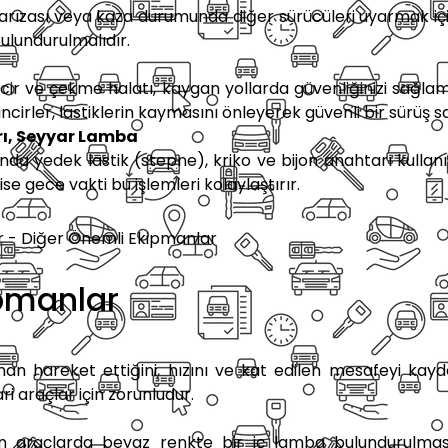
 arızası veya kaza durumunda diğer sürücüleri uyarmak için
bulundurulmalıdır.
incir ve çekme halatı, kaygan yollarda güvenliğinizi sağl
Zincirler, lastiklerin kaymasını önleyerek güvenli bir sürüş s
rı, Seyyar Lamba
a yedek lastik (stepne), kriko ve bijon anahtarı kullanılar
ise gece vakti bu işlemleri kolaylaştırır.
pmanlar
n hareket ettiğini, hızını ve kat edilen mesafeyi kayde
ri araçlar için zorunludur.
n araçlarda beyaz renkte bir iç lamba bulundurulması