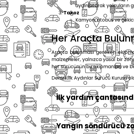
aydınlatarak yolcuların gü
Takoz
Kamyon, otobüs ve çekici
Her Araçta Bulun
Araçta bulunması gereken ekipmanl
malzemeler, yalnızca yasal bir zorun
her sürücünün bu ekipmanları ve b
Denizli İlk Aydınlar Sürücü Kurusu ol
İlk yardım çantasınd
Yangın söndürücü z