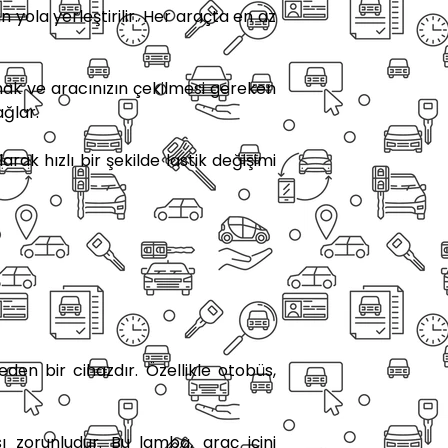
 yola yerleştirilir. Her araçta en az
amak ve aracınızın çekilmesi gereken
ağlar.
ak hızlı bir şekilde lastik değişimi
den bir cihazdır. Özellikle otobüs,
 zorunludur. Bu lamba, araç içini