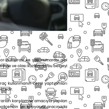
otor numarası ve şasi numarası gibi
ollerinde ve olası kazalarda bu belgeyi
 araç kullanmanın cezai yaptırımları
ktedir.
ararları karşılamak amacıyla yapılan
 poliçenizin bir kopyasını aracınızda