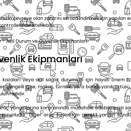
r.
ınızın çevreye olan zararını en aza indirmek için yapılan
kontrollerinde istenebilir.
venlik Ekipmanları
ik kazaları veya acil sağlık durumları için hayati önem taş
er, çengelli iğne, makas, turnike, yara bandı, yanık örtüsü,
ulunmalıdır.
araç yangınlarına karşı anında müdahale edebilmenizi sağl
runludur. Diğer araç türleri için gerekli yangın söndür