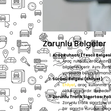
Zorunlu Belgeler
Araç Ruhsatı (Tescil Belgesi
Araç ruhsatı, aracınızın
bilgilerini içerir. Aynı za
yanınızda bulundurmanız
Sürücü Belgesi (Ehliyet)
Ehliyet
, araç kullanma ye
oldukça ağırdır. Bu nede
Zorunlu Trafik Sigortası Pol
Zorunlu trafik sigortası,
bir sigorta türüdür. Geçe