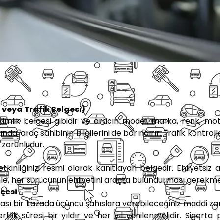
 veya Trafik Belgesi)
 kimlik belgesi gibidir ve aracın model, marka, renk, m
manda, araç sahibinin bilgilerini de barındırır. Trafik kontr
 zorunludur.
tkinliğinizi resmi olarak kanıtlayan belgedir. Ehliyetsiz
nle, her sürücünün ehliyetini araçta bulundurması gerekme
içesi
 olası bir kazada üçüncü şahıslara verebileceğiniz maddi z
rlilik süresi bir yıldır ve her yıl yenilenmelidir. Sigorta