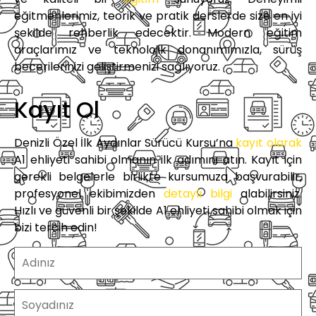
eğitmenlerimiz, teorik ve pratik derslerde size en iyi
şekilde rehberlik edecektir. Modern eğitim
araçlarımız ve teknolojik donanımımızla, sürüş
becerilerinizi geliştirmenizi sağlıyoruz.
Kayıt Ol
Denizli Özel İlk Aydınlar Sürücü Kursu’na
kayıt olarak
A1 ehliyeti sahibi olmanın ilk adımını atın. Kayıt için
gerekli belgelerle birlikte kursumuza başvurabilir,
profesyonel ekibimizden
detaylı bilgi
alabilirsiniz.
Hızlı ve güvenli bir şekilde A1 ehliyeti sahibi olmak için
bizi tercih edin!