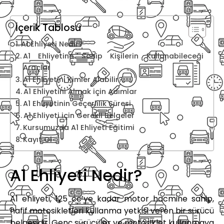
İçerik Tablosu
A1 Ehliyeti Nedir?
A1 Ehliyetine Sahip Kişilerin Kullanabileceği
Araçlar
A1 Ehliyetini Kimler Alabilir?
A1 Ehliyetini Almak için Adımlar
A1 Ehliyetinin Geçerlilik Süresi
A1 Ehliyeti için Gerekli Belgeler
Kursumuzda A1 Ehliyeti Eğitimi
Kayıt Ol
A1 Ehliyeti Nedir?
A1 ehliyeti, 125 cc’ye kadar motor hacmine sahip,
hafif motosikletleri kullanma yetkisi veren bir sürücü
belgesidir. Genç sürücüler ve motosiklet kullanmaya