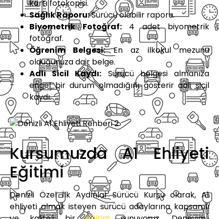
kartı fotokopisi.
Sağlık Raporu:
Sürücü olabilir raporu.
Biyometrik Fotoğraf:
4 adet biyometrik
fotoğraf.
Öğrenim Belgesi:
En az ilkokul mezunu
olduğunuza dair belge.
Adli Sicil Kaydı:
Sürücü belgesi almanıza
engel bir durum olmadığını gösterir adli sicil
kaydı.
Kursumuzda A1 Ehliyeti
Eğitimi
Denizli Özel İlk Aydınlar Sürücü Kursu olarak, A1
ehliyeti almak isteyen sürücü adaylarına kapsamlı
ve kaliteli bir
eğitim
sunuyoruz. Deneyimli