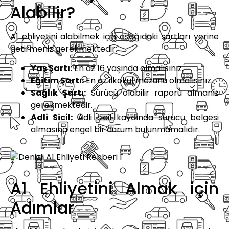
Alabilir?
A1 ehliyetini alabilmek için aşağıdaki şartları yerine
getirmeniz gerekmektedir:
Yaş Şartı:
En az 16 yaşında olmalısınız.
Eğitim Şartı:
En az ilkokul mezunu olmalısınız.
Sağlık Şartı:
Sürücü olabilir raporu almanız
gerekmektedir.
Adli Sicil:
Adli sicil kaydında sürücü belgesi
almasına engel bir durum bulunmamalıdır.
A1 Ehliyetini Almak için
Adımlar