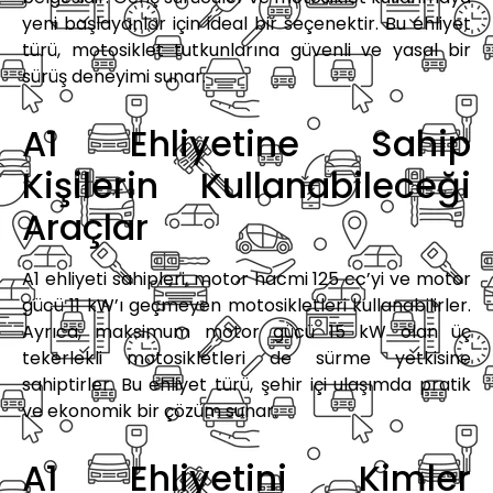
yeni başlayanlar için ideal bir seçenektir. Bu ehliyet
türü, motosiklet tutkunlarına güvenli ve yasal bir
sürüş deneyimi sunar.
A1 Ehliyetine Sahip
Kişilerin Kullanabileceği
Araçlar
A1 ehliyeti sahipleri, motor hacmi 125 cc’yi ve motor
gücü 11 kW’ı geçmeyen motosikletleri kullanabilirler.
Ayrıca, maksimum motor gücü 15 kW olan üç
tekerlekli motosikletleri de sürme yetkisine
sahiptirler. Bu ehliyet türü, şehir içi ulaşımda pratik
ve ekonomik bir çözüm sunar.
A1 Ehliyetini Kimler