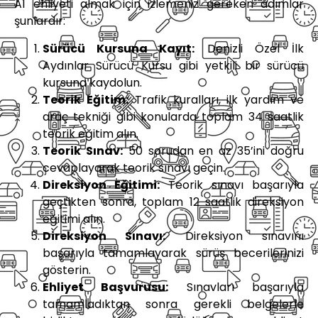
A1 ehliyeti almak için izlemeniz gereken adımlar
şunlardır:
Sürücü Kursuna Kayıt:
Denizli Özel İlk
Aydınlar Sürücü Kursu gibi yetkili bir sürücü
kursuna kaydolun.
Teorik Eğitim:
Trafik kuralları, ilk yardım ve
araç tekniği gibi konularda toplam 34 saatlik
teorik eğitim alın.
Teorik Sınav:
50 sorudan en az 35’ini doğru
cevaplayarak teorik sınavı geçin.
Direksiyon Eğitimi:
Teorik sınavı başarıyla
geçtikten sonra, toplam 12 saatlik direksiyon
eğitimi alın.
Direksiyon Sınavı:
Direksiyon sınavını
başarıyla tamamlayarak sürüş becerilerinizi
gösterin.
Ehliyet Başvurusu:
Sınavları başarıyla
tamamladıktan sonra gerekli belgelerle