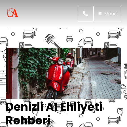
Menü
Denizli A1 Ehliyeti
Rehberi