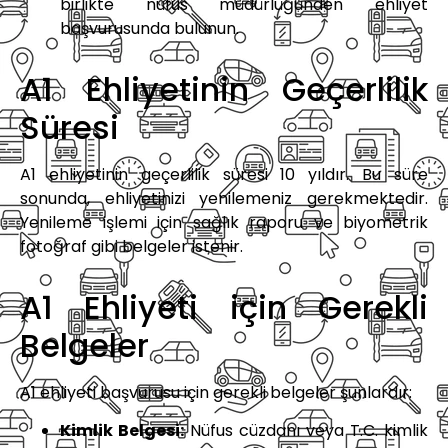
birlikte nüfus müdürlüğünden ehliyet
başvurusunda bulunun.
A1 Ehliyetinin Geçerlilik
Süresi
A1 ehliyetinin geçerlilik süresi 10 yıldır. Bu süre
sonunda, ehliyetinizi yenilemeniz gerekmektedir.
Yenileme işlemi için sağlık raporu ve biyometrik
fotoğraf gibi belgeler istenir.
A1 Ehliyeti için Gerekli
Belgeler
A1 ehliyeti başvurusu için gerekli belgeler şunlardır:
Kimlik Belgesi:
Nüfus cüzdanı veya T.C. kimlik