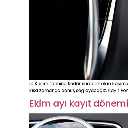
10 Kasım tarihine kadar sürecek olan Kasım dö
kısa zamanda dönüş sağlayacağız. Kayıt Fo
Ekim ayı kayıt dönemi