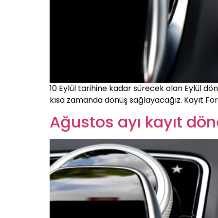
10 Eylül tarihine kadar sürecek olan Eylül dön
kısa zamanda dönüş sağlayacağız. Kayıt Fo
Ağustos ayı kayıt dön