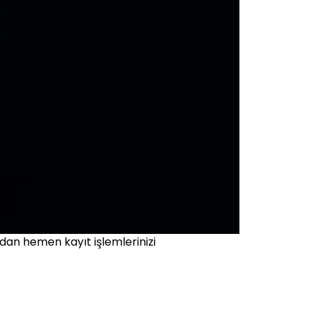
dan hemen kayıt işlemlerinizi