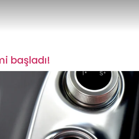
i başladı!