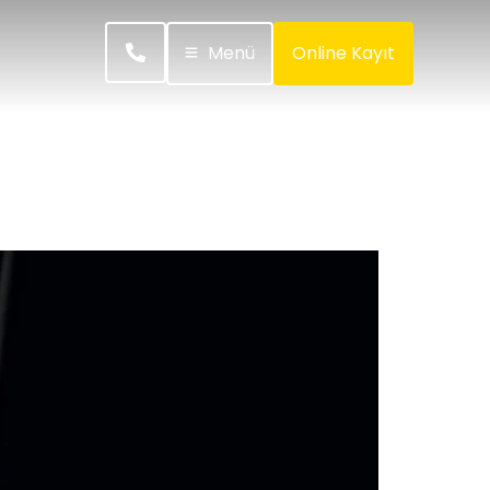
Menü
Online Kayıt